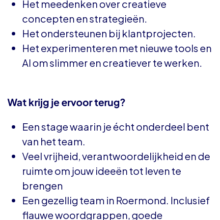
Het meedenken over creatieve
concepten en strategieën.
Het ondersteunen bij klantprojecten.
Het experimenteren met nieuwe tools en
AI om slimmer en creatiever te werken.
Wat krijg je ervoor terug?
Een stage waarin je écht onderdeel bent
van het team.
Veel vrijheid, verantwoordelijkheid en de
ruimte om jouw ideeën tot leven te
brengen
Een gezellig team in Roermond. Inclusief
flauwe woordgrappen, goede